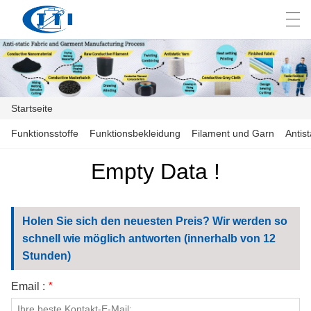
العربية
česky
Deutsch
English
E
Startseite
STARTSEITE
Funktionsstoffe
Funktionsbekleidung
Filament und Garn
Antis
PRODUKTE
Empty Data !
ANPASSUNG
Holen Sie sich den neuesten Preis? Wir werden so
ÜBER UNS
schnell wie möglich antworten (innerhalb von 12
Stunden)
NACHRICHTEN
Email :
*
INDUSTRIE