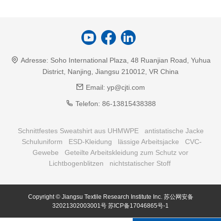
Adresse:
Soho International Plaza, 48 Ruanjian Road, Yuhua
District, Nanjing, Jiangsu 210012, VR China
Email:
yp@cjti.com
Telefon:
86-13815438388
Schnittfestes Sweatshirt aus UHMWPE
antistatische Jacke
Schuluniform
ESD-Kleidung
lässige Arbeitsjacke
CVC-
Gewebe
Geteilte Arbeitskleidung zum Schutz vor
Lichtbogenblitzen
nichtstatischer Stoff
Copyright © Jiangsu Textile Research Institute Inc.
苏公网安备
32021302003001号
苏ICP备17046865号-1