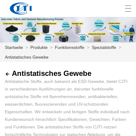
العربية
česky
Deutsch
English
E
Startseite
>
Produkte
>
Funktionsstoffe
>
Spezialstoffe
>
Antistatisches Gewebe
STARTSEITE
PRODUKTE
Antistatisches Gewebe
Antistatische Stoffe, auch bekannt als ESD-Gewebe, bietet CJTI
ANPASSUNG
in verschiedenen Ausführungen an, darunter funktionelle
antistatische Stoffe mit flammhemmenden, antibakteriellen,
ÜBER UNS
wasserdichten, fluoreszierenden und UV-schützenden
Eigenschaften. Wir entwickeln und fertigen Stoffe individuell nach
NACHRICHTEN
Kundenwunsch hinsichtlich Spezifikationen, Gewichten, Farben
INDUSTRIE
und Funktionen. Die antistatischen Stoffe von CJTI nutzen
fortschrittliche Technologien zur statischen Ableitung, um die