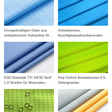
Unregelmäßiges Gitter aus
Antistatisches,
antistatischem Gabardine-Stoff
feuchtigkeitsabsorbierendes
aus Polyester ESD für
Twill-Gewebe
Arbeitskleidung
ESD Antistatik T/C 65/35 Stoff
Poly Oxford Antistatisches 0,5-
1,0 Streifen für Mineralien,
Gittergewebe
Petrochemikalien