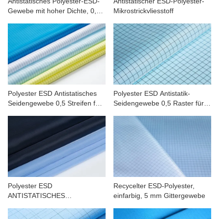
Antistatisches Polyester-ESD-
Antistatischer ESD-Polyester-
Gewebe mit hoher Dichte, 0,5
Mikrostrickvliesstoff
Streifen für Maschinen und
Elektronik
Polyester ESD Antistatisches
Polyester ESD Antistatik-
Seidengewebe 0,5 Streifen für
Seidengewebe 0,5 Raster für
Arbeitskleidung
Präzision, Medizin, Automobil
Polyester ESD
Recycelter ESD-Polyester,
ANTISTATISCHES
einfarbig, 5 mm Gittergewebe
Seidenfuttergewebe 1,5
Streifen für Elektronik, Medizin