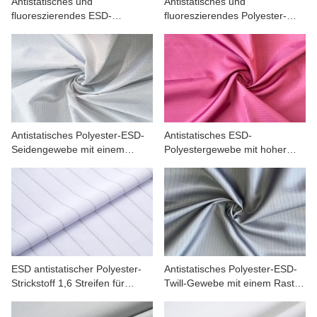
Antistatisches und
Antistatisches und
fluoreszierendes ESD-
fluoreszierendes Polyester-
Polyestergewebe mit einem
ESD-Gewebe für
Raster von 0,5
Arbeitskleidung
Antistatisches Polyester-ESD-
Antistatisches ESD-
Seidengewebe mit einem
Polyestergewebe mit hoher
Raster von 0,25 für
Dichte
Arbeitskleidung
ESD antistatischer Polyester-
Antistatisches Polyester-ESD-
Strickstoff 1,6 Streifen für
Twill-Gewebe mit einem Raster
Arbeitskleidung
von 0,5