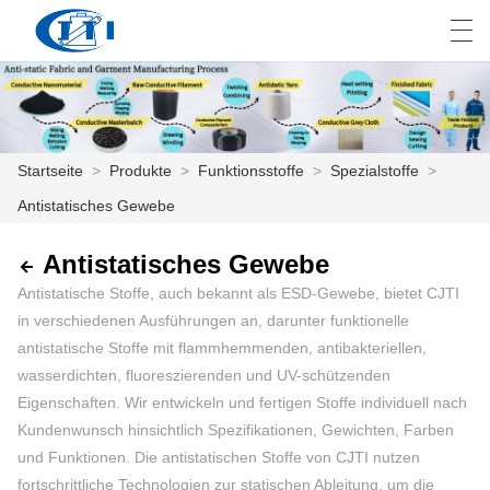
العربية
česky
Deutsch
English
E
Startseite
>
Produkte
>
Funktionsstoffe
>
Spezialstoffe
>
Antistatisches Gewebe
STARTSEITE
PRODUKTE
Antistatisches Gewebe
Antistatische Stoffe, auch bekannt als ESD-Gewebe, bietet CJTI
ANPASSUNG
in verschiedenen Ausführungen an, darunter funktionelle
antistatische Stoffe mit flammhemmenden, antibakteriellen,
ÜBER UNS
wasserdichten, fluoreszierenden und UV-schützenden
Eigenschaften. Wir entwickeln und fertigen Stoffe individuell nach
NACHRICHTEN
Kundenwunsch hinsichtlich Spezifikationen, Gewichten, Farben
INDUSTRIE
und Funktionen. Die antistatischen Stoffe von CJTI nutzen
fortschrittliche Technologien zur statischen Ableitung, um die