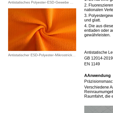
Antistatisches Polyester-ESD-Gewebe mit hoher Dichte, 0,5 Streifen für Maschinen und Elektronik
2. Fluoreszieren
nationalen Vert
3. Polyestergew
und glatt.
4.
Die aus diese
entladen oder a
gewährleisten.
Antistatische Le
Antistatischer ESD-Polyester-Mikrostrickvliesstoff
GB 12014-2019"
EN 1149
A
Anwendung
Präzisionsmasch
Verschiedene A
Reinraumumgebun
Raumfahrt, die e