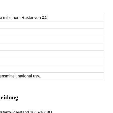
e mit einem Raster von 0,5
nsmittel, national usw.
kleidung
 Systemwiderstand 10^6-10^8Ω.