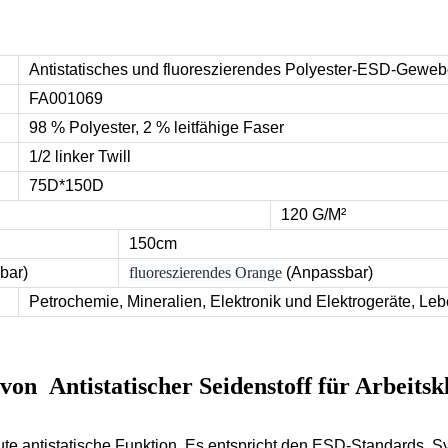
Antistatisches und fluoreszierendes Polyester-ESD-Geweb
FA001069
98 % Polyester, 2 % leitfähige Faser
1/2 linker Twill
75D*150D
120 G/M²
150cm
bar)
fluoreszierendes Orange
(Anpassbar)
Petrochemie, Mineralien, Elektronik und Elektrogeräte, Lebe
 von
Antistatischer Seidenstoff für Arbeits
gute antistatische Funktion. Es entspricht den ESD-Standards,