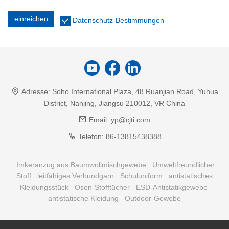
einreichen
Datenschutz-Bestimmungen
Adresse:
Soho International Plaza, 48 Ruanjian Road, Yuhua
District, Nanjing, Jiangsu 210012, VR China
Email:
yp@cjti.com
Telefon:
86-13815438388
Imkeranzug aus Baumwollmischgewebe
Umweltfreundlicher
Stoff
leitfähiges Verbundgarn
Schuluniform
antistatisches
Kleidungsstück
Ösen-Stofftücher
ESD-Antistatikgewebe
antistatische Kleidung
Outdoor-Gewebe