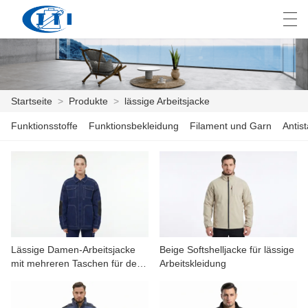
العربية
česky
Deutsch
English
E
Startseite
>
Produkte
>
lässige Arbeitsjacke
Funktionsstoffe
Funktionsbekleidung
Filament und Garn
Antis
STARTSEITE
PRODUKTE
ANPASSUNG
ÜBER UNS
Lässige Damen-Arbeitsjacke
Beige Softshelljacke für lässige
NACHRICHTEN
mit mehreren Taschen für den
Arbeitskleidung
täglichen Gebrauch
INDUSTRIE