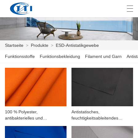
العربية
česky
Deutsch
English
E
Startseite
>
Produkte
>
ESD-Antistatikgewebe
Funktionsstoffe
Funktionsbekleidung
Filament und Garn
Antis
STARTSEITE
PRODUKTE
ANPASSUNG
ÜBER UNS
100 % Polyester,
Antistatisches,
NACHRICHTEN
antibakterielles und
feuchtigkeitsableitendes
antistatisches Piqué-
Stretchgewebe mit 0,7-
INDUSTRIE
Strickgewebe
Maschenweite