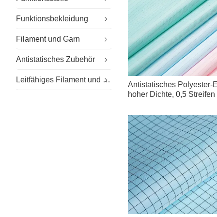
Funktionsbekleidung
Spezialstoffe
Filament und Garn
Nachhaltiges Gewebe
Spezielle Arbeitskleidung
Antistatisches Zubehör
Outdoor-Gewebe
Reinraumkleidung
Flammhemmendes Garn
Leitfähiges Filament und Garn
Allgemeine Arbeitskleidung
Antistatische Handschuhe
Antistatisches Polyester
hoher Dichte, 0,5 Streife
Arbeitskleidung für Unternehmen
Antistatischer Hut
Elektronik
Freizeit-Arbeitskleidung
Antistatische Schuhe
Schuluniform
Mikrofasertücher