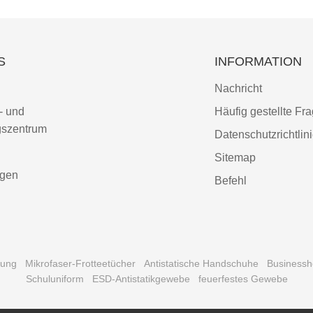
S
INFORMATION
Nachricht
- und
Häufig gestellte Fr
gszentrum
Datenschutzrichtlin
Sitemap
ngen
Befehl
dung
Mikrofaser-Frotteetücher
Antistatische Handschuhe
Business
Schuluniform
ESD-Antistatikgewebe
feuerfestes Gewebe