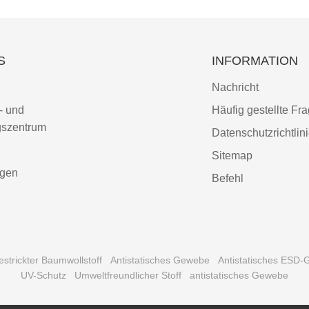
S
INFORMATION
Nachricht
- und
Häufig gestellte Fr
gszentrum
Datenschutzrichtlin
Sitemap
ngen
Befehl
estrickter Baumwollstoff
Antistatisches Gewebe
Antistatisches ESD
UV-Schutz
Umweltfreundlicher Stoff
antistatisches Gewebe