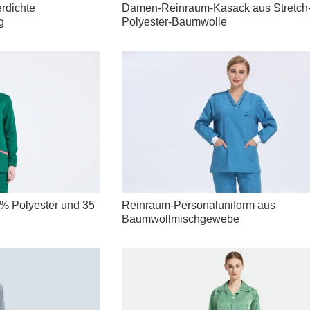
rdichte
Damen-Reinraum-Kasack aus Stretch
g
Polyester-Baumwolle
% Polyester und 35
Reinraum-Personaluniform aus
Baumwollmischgewebe