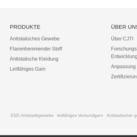
PRODUKTE
ÜBER UN
Antistatisches Gewebe
Über CJTI
Flammhemmender Stoff
Forschungs
Entwicklun
Antistatische Kleidung
Anpassung
Leitfähiges Garn
Zertifizieru
ESD-Antistatikgewebe
leitfähiges Verbundgarn
Antistatischer g