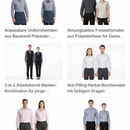
KONTAKTIERE UNS
VIDEOS
Anpassbare Uniformhemden
Atmungsaktive Freizeithemden
aus Baumwoll-Polyester-
aus Polyesterfaser für Damen
Mischgewebe für Bäckereien
und Herren, Frühling/Herbst
und Restaurants
2-in-1 Arbeitshemd-Westen-
Anti-Pilling-Herbst-Bürohemden
Kombination für junge
mit farbigem Kragen
Berufstätige im Frühling und
Herbst