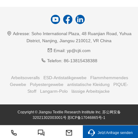
Adresse:
Soho International Plaza, 48 Ruanjian Road, Yuhua
District, Nanjing, Jiangsu 210012, VR China
Email:
yp@cjti.com
Telefon:
86-13815438388
Arbeitsoveralls
ESD-Antistatikgewebe
Flammhemmendes
Gewebe
Polyestergewebe
antistatische Kleidung
PIQUE-
Stoff
Langarm-Polo
lässige Arbeitsjacke
Copyright © Jiangsu Textile Research Institute Inc.
苏公网安备
32021302003001号
苏ICP备17046865号-1
Jetzt Anfrage senden