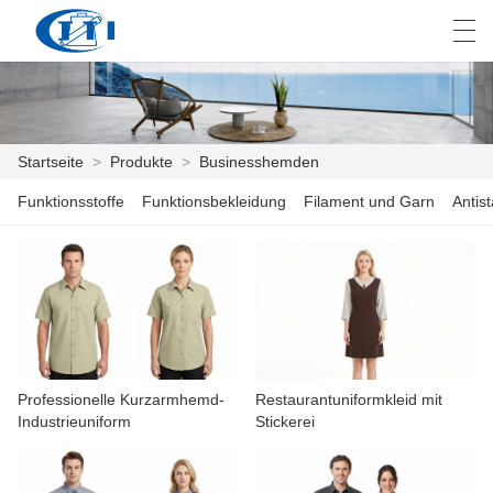
العربية
česky
Deutsch
English
E
Startseite
>
Produkte
>
Businesshemden
Funktionsstoffe
Funktionsbekleidung
Filament und Garn
Antis
STARTSEITE
PRODUKTE
ANPASSUNG
ÜBER UNS
Professionelle Kurzarmhemd-
Restaurantuniformkleid mit
NACHRICHTEN
Industrieuniform
Stickerei
INDUSTRIE