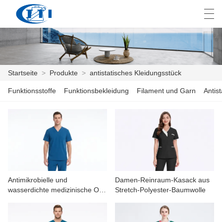
العربية
česky
Deutsch
English
E
Startseite
>
Produkte
>
antistatisches Kleidungsstück
Funktionsstoffe
Funktionsbekleidung
Filament und Garn
Antis
STARTSEITE
PRODUKTE
ANPASSUNG
ÜBER UNS
Antimikrobielle und
Damen-Reinraum-Kasack aus
NACHRICHTEN
wasserdichte medizinische OP-
Stretch-Polyester-Baumwolle
Kleidung
INDUSTRIE