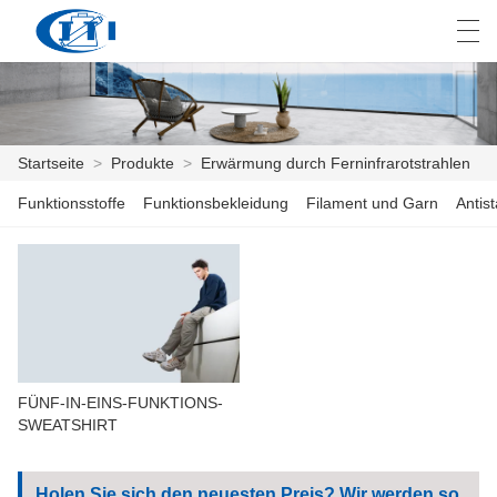
العربية
česky
Deutsch
English
E
Startseite
>
Produkte
>
Erwärmung durch Ferninfrarotstrahlen
Funktionsstoffe
Funktionsbekleidung
Filament und Garn
Antis
STARTSEITE
PRODUKTE
ANPASSUNG
ÜBER UNS
FÜNF-IN-EINS-FUNKTIONS-
NACHRICHTEN
SWEATSHIRT
INDUSTRIE
Holen Sie sich den neuesten Preis? Wir werden so