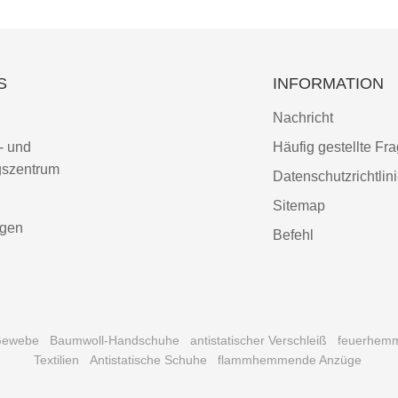
S
INFORMATION
Nachricht
- und
Häufig gestellte Fr
gszentrum
Datenschutzrichtlin
Sitemap
ngen
Befehl
Gewebe
Baumwoll-Handschuhe
antistatischer Verschleiß
feuerhemme
Textilien
Antistatische Schuhe
flammhemmende Anzüge