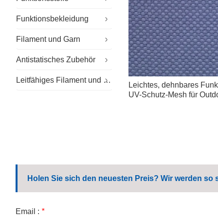
Funktionsbekleidung
Spezialstoffe
Filament und Garn
Nachhaltiges Gewebe
Spezielle Arbeitskleidung
Antistatisches Zubehör
Outdoor-Gewebe
Reinraumkleidung
Flammhemmendes Garn
Leitfähiges Filament und Garn
Allgemeine Arbeitskleidung
Antistatische Handschuhe
Leichtes, dehnbares Fun
UV-Schutz-Mesh für Outdo
Arbeitskleidung für Unternehmen
Antistatischer Hut
Freizeit-Arbeitskleidung
Antistatische Schuhe
Schuluniform
Mikrofasertücher
Holen Sie sich den neuesten Preis? Wir werden so 
Email :
*