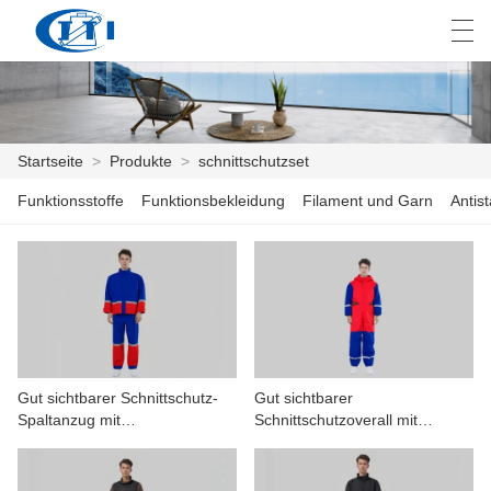
العربية
česky
Deutsch
English
E
Startseite
>
Produkte
>
schnittschutzset
Funktionsstoffe
Funktionsbekleidung
Filament und Garn
Antis
STARTSEITE
PRODUKTE
ANPASSUNG
ÜBER UNS
Gut sichtbarer Schnittschutz-
Gut sichtbarer
NACHRICHTEN
Spaltanzug mit
Schnittschutzoverall mit
Reflektorstreifen
Kapuze
INDUSTRIE