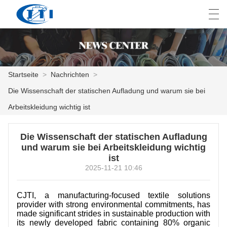
العربية
česky
Deutsch
English
E
Startseite
>
Nachrichten
>
Die Wissenschaft der statischen Aufladung und warum sie bei
STARTSEITE
Arbeitskleidung wichtig ist
PRODUKTE
Die Wissenschaft der statischen Aufladung
ANPASSUNG
und warum sie bei Arbeitskleidung wichtig
ist
ÜBER UNS
2025-11-21 10:46
NACHRICHTEN
CJTI, a manufacturing-focused textile solutions
provider with strong environmental commitments, has
INDUSTRIE
made significant strides in sustainable production with
its newly developed fabric containing 80% organic