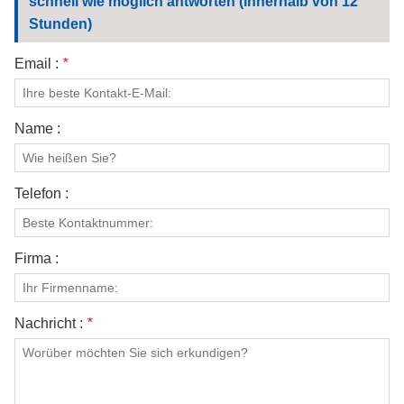
schnell wie möglich antworten (innerhalb von 12
mit starkem Fokus auf Qualität,
Technologie und Nachhaltigkeit
Stunden)
laden wir Sie herzlich ein, uns am
Stand 12.2J10-12, Bereich B, zu
Email :
*
besuchen und unsere innovativen
Lösungen kennenzulernen, die
höchsten Standards in Bezug auf
Name :
Sicherheit, Komfort und
Umweltverantwortung gerecht
werden.
Telefon :
Firma :
Nachricht :
*