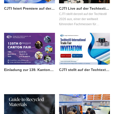
CJTI feiert Premiere auf der 139. Kantoner Messe Phase 3: Funktionelle Textilinnovationen für internationale Einkäufer
CJTI Live auf der Techtextil 2026: Innovationen im Bereich funktionaler Textilien im Fokus
CJTI stellt derzeit auf der Techtextil
2026 aus, einer der weltweit
führenden Fachmessen für
technische Textilien und Vliesstoffe,
die vom 21. bis 24. April 2026 in
Frankfurt am Main stattfindet.
Einladung zur 139. Kantoner Messe: Entdecken Sie die professionellen Schutzkleidungslösungen von CJTI
CJTI stellt auf der Techtextil 2026 in Frankfurt aus.