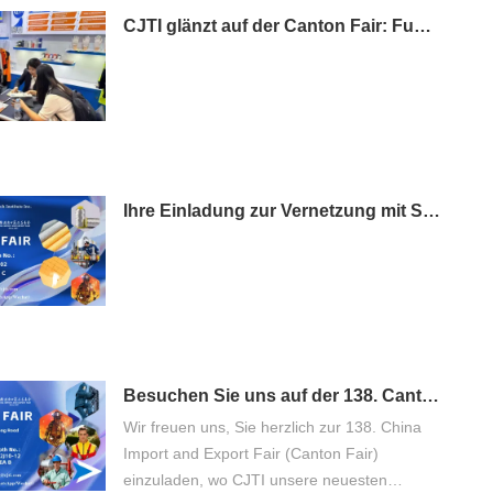
CJTI glänzt auf der Canton Fair: Funktionelle Stoffe begeistern mit technologiegetriebener Präsentation
Ihre Einladung zur Vernetzung mit Spitzenleistungen: Besuchen Sie CJTI auf der 138. Canton Fair
Besuchen Sie uns auf der 138. Canton Fair – Entdecken Sie die fortschrittliche Schutzkleidung von CJTI
Wir freuen uns, Sie herzlich zur 138. China
Import and Export Fair (Canton Fair)
einzuladen, wo CJTI unsere neuesten