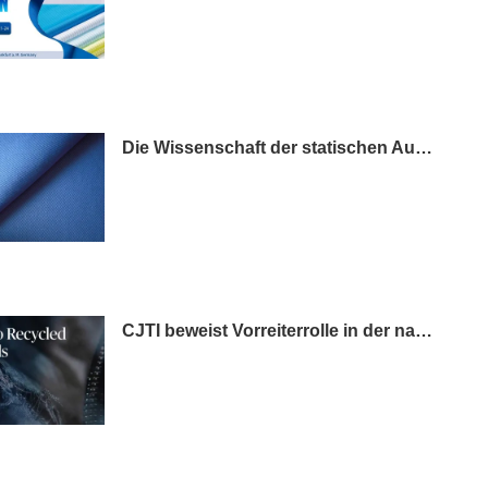
Die Wissenschaft der statischen Aufladung und warum sie bei Arbeitskleidung wichtig ist
CJTI beweist Vorreiterrolle in der nachhaltigen Fertigung mit zertifizierter, umweltfreundlicher Textilinnovation