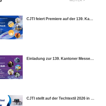
WEITER >
CJTI feiert Premiere auf der 139. Kantoner Messe Phase 3: Funktionelle Textilinnovationen für internationale Einkäufer
Einladung zur 139. Kantoner Messe: Entdecken Sie die professionellen Schutzkleidungslösungen von CJTI
CJTI stellt auf der Techtextil 2026 in Frankfurt aus.