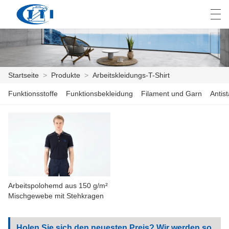
العربية
česky
Deutsch
English
E
Startseite
>
Produkte
>
Arbeitskleidungs-T-Shirt
Funktionsstoffe
Funktionsbekleidung
Filament und Garn
Antis
STARTSEITE
PRODUKTE
ANPASSUNG
ÜBER UNS
Arbeitspolohemd aus 150 g/m²
NACHRICHTEN
Mischgewebe mit Stehkragen
INDUSTRIE
Holen Sie sich den neuesten Preis? Wir werden so