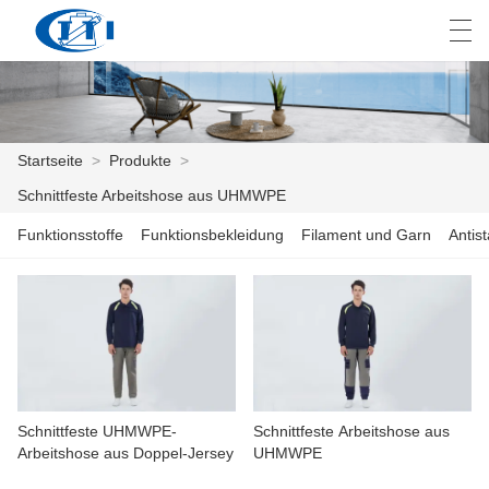
العربية
česky
Deutsch
English
E
Startseite
>
Produkte
>
Schnittfeste Arbeitshose aus UHMWPE
STARTSEITE
Funktionsstoffe
Funktionsbekleidung
Filament und Garn
Antis
PRODUKTE
ANPASSUNG
ÜBER UNS
NACHRICHTEN
Schnittfeste UHMWPE-
Schnittfeste Arbeitshose aus
Arbeitshose aus Doppel-Jersey
UHMWPE
INDUSTRIE