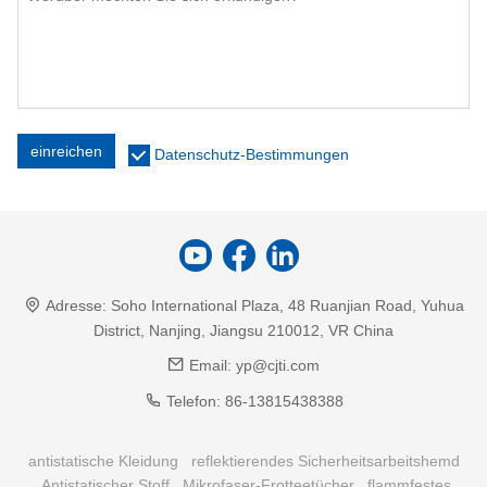
einreichen
Datenschutz-Bestimmungen
Adresse:
Soho International Plaza, 48 Ruanjian Road, Yuhua
District, Nanjing, Jiangsu 210012, VR China
Email:
yp@cjti.com
Telefon:
86-13815438388
antistatische Kleidung
reflektierendes Sicherheitsarbeitshemd
Antistatischer Stoff
Mikrofaser-Frotteetücher
flammfestes