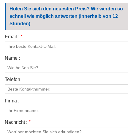
KONTAKTIERE UNS
Holen Sie sich den neuesten Preis? Wir werden so
schnell wie möglich antworten (innerhalb von 12
VIDEOS
Stunden)
Email :
*
Name :
Telefon :
Firma :
Nachricht :
*