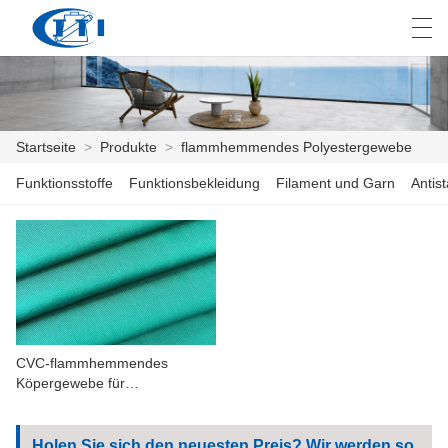
العربية
česky
Deutsch
English
E
Startseite
>
Produkte
>
flammhemmendes Polyestergewebe
Funktionsstoffe
Funktionsbekleidung
Filament und Garn
Antis
STARTSEITE
PRODUKTE
ANPASSUNG
ÜBER UNS
CVC-flammhemmendes
NACHRICHTEN
Köpergewebe für
Arbeitskleidung
INDUSTRIE
Holen Sie sich den neuesten Preis? Wir werden so