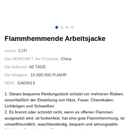
KONTAKTIERE UNS
VIDEOS
Flammhemmende Arbeitsjacke
marke:
CJTI
Die HERKUNFT der Produkte:
China
Die lieferzeit:
60 TAGE
Die fähigkeit,:
10.000.000 P/JAHR
NEIN.:
GA03013
1. Dieses bequeme Kleidungsstück schützt vor mehreren Risiken,
einschließlich der Einwirkung von Hitze, Feuer, Chemikalien,
Lichtbögen und Schweißen.
2. Es brennt oder schmilzt nicht, wenn es offenen Flammen
ausgesetzt wird, ist funkenfest, hat eine gute Flammhemmung, ist
umweltfreundlich, waschbeständig, bequem und atmungsaktiv.