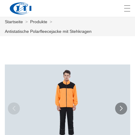
Startseite
>
Produkte
>
العربية
česky
Deutsch
English
E
Antistatische Polarfleecejacke mit Stehkragen
STARTSEITE
PRODUKTE
ANPASSUNG
ÜBER UNS
NACHRICHTEN
INDUSTRIE