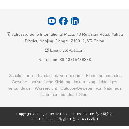
Adresse:
Soho International Plaza, 48 Ruanjian Road, Yuhua
District, Nanjing, Jiangsu 210012, VR China
Email:
yp@cjti.com
Telefon:
86-13815438388
Schuluniform
Brandschutz von Textilien
Flammhemmendes
Gewebe
antistatische Kleidung
Imkeranzug
leitfähiges
Verbundgarn
Wasserdicht
Outdoor-Gewebe
Von Natur aus
flammhemmendes T-Shirt
Copyright © Jiangsu Textile Research Institute Inc.
苏公网安备
32021302003001号
苏ICP备17046865号-1