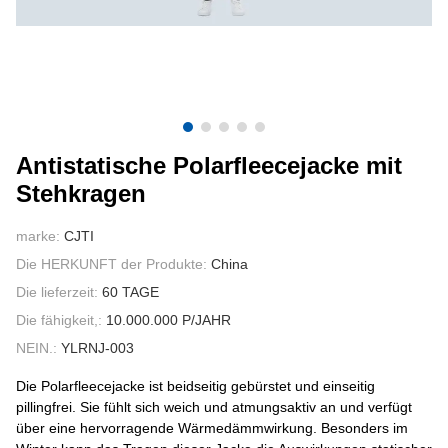
KONTAKTIERE UNS
VIDEOS
Antistatische Polarfleecejacke mit
Stehkragen
marke:
CJTI
Die HERKUNFT der Produkte:
China
Die lieferzeit:
60 TAGE
Die fähigkeit,:
10.000.000 P/JAHR
NEIN.:
YLRNJ-003
Die Polarfleecejacke ist beidseitig gebürstet und einseitig
pillingfrei. Sie fühlt sich weich und atmungsaktiv an und verfügt
über eine hervorragende Wärmedämmwirkung. Besonders im