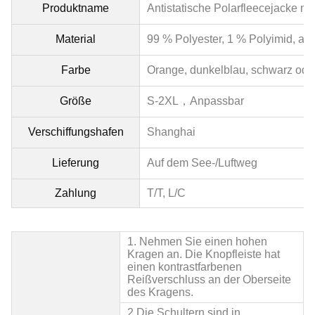
Produktname
Antistatische Polarfleecejacke mi
Material
99 % Polyester, 1 % Polyimid, anti
Farbe
Orange
, dunkelblau, schwarz ode
Größe
S-2XL，
Anpassbar
Verschiffungshafen
Shanghai
Lieferung
Auf dem See-/Luftweg
Zahlung
T/T, L/C
1. Nehmen Sie einen hohen
Kragen an. Die Knopfleiste hat
einen kontrastfarbenen
Reißverschluss an der Oberseite
des Kragens
.
2.
Die Schultern sind in