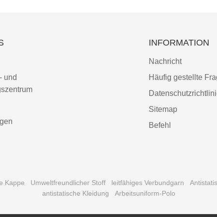
S
INFORMATION
Nachricht
- und
Häufig gestellte Fr
gszentrum
Datenschutzrichtlin
Sitemap
ngen
Befehl
he Kappe
Umweltfreundlicher Stoff
leitfähiges Verbundgarn
Antistat
antistatische Kleidung
Arbeitsuniform-Polo