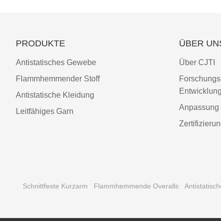
PRODUKTE
ÜBER UN
Antistatisches Gewebe
Über CJTI
Flammhemmender Stoff
Forschungs
Entwicklun
Antistatische Kleidung
Anpassung
Leitfähiges Garn
Zertifizieru
Schnittfeste Kurzarm
Flammhemmende Overalls
Antistatisc