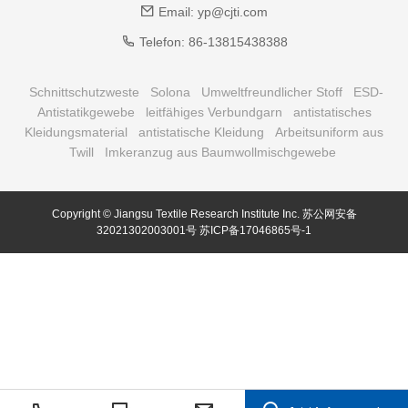
Email:
yp@cjti.com
Telefon:
86-13815438388
Schnittschutzweste
Solona
Umweltfreundlicher Stoff
ESD-
Antistatikgewebe
leitfähiges Verbundgarn
antistatisches
Kleidungsmaterial
antistatische Kleidung
Arbeitsuniform aus
Twill
Imkeranzug aus Baumwollmischgewebe
Copyright © Jiangsu Textile Research Institute Inc.
苏公网安备
32021302003001号
苏ICP备17046865号-1