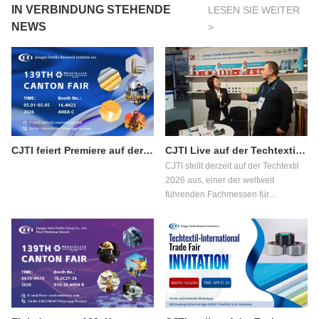
IN VERBINDUNG STEHENDE
LESEN SIE WEITER
NEWS
>
CJTI feiert Premiere auf der 139. Kantoner Messe Phase 3: Funktionelle Textilinnovationen für internationale Einkäufer
CJTI Live auf der Techtextil 2026: Innovationen im Bereich funktionaler Textilien im Fokus
CJTI stellt derzeit auf der Techtextil
2026 aus, einer der weltweit
führenden Fachmessen für
technische Textilien und Vliesstoffe,
die vom 21. bis 24. April 2026 in
Frankfurt am Main stattfindet.