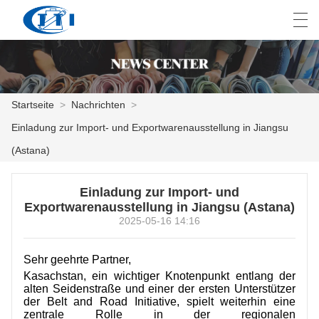
العربية
česky
Deutsch
English
E
Startseite
>
Nachrichten
>
Einladung zur Import- und Exportwarenausstellung in Jiangsu
STARTSEITE
(Astana)
PRODUKTE
Einladung zur Import- und
ANPASSUNG
Exportwarenausstellung in Jiangsu (Astana)
2025-05-16 14:16
ÜBER UNS
Sehr geehrte Partner,
NACHRICHTEN
Kasachstan, ein wichtiger Knotenpunkt entlang der
alten Seidenstraße und einer der ersten Unterstützer
INDUSTRIE
der Belt and Road Initiative, spielt weiterhin eine
zentrale Rolle in der regionalen