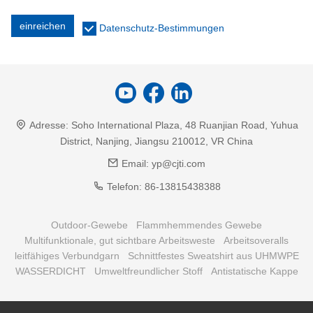
einreichen
Datenschutz-Bestimmungen
Adresse:
Soho International Plaza, 48 Ruanjian Road, Yuhua
District, Nanjing, Jiangsu 210012, VR China
Email:
yp@cjti.com
Telefon:
86-13815438388
Outdoor-Gewebe
Flammhemmendes Gewebe
Multifunktionale, gut sichtbare Arbeitsweste
Arbeitsoveralls
leitfähiges Verbundgarn
Schnittfestes Sweatshirt aus UHMWPE
WASSERDICHT
Umweltfreundlicher Stoff
Antistatische Kappe