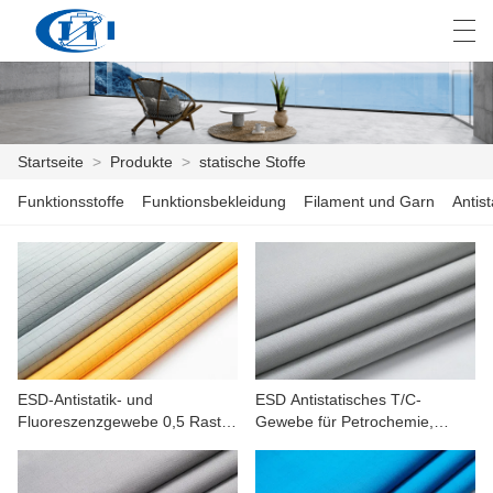
العربية
česky
Deutsch
English
E
Startseite
>
Produkte
>
statische Stoffe
Funktionsstoffe
Funktionsbekleidung
Filament und Garn
Antis
STARTSEITE
PRODUKTE
ANPASSUNG
ÜBER UNS
ESD-Antistatik- und
ESD Antistatisches T/C-
NACHRICHTEN
Fluoreszenzgewebe 0,5 Raster
Gewebe für Petrochemie,
für Arbeitskleidung
Automobil, Mineralien
INDUSTRIE