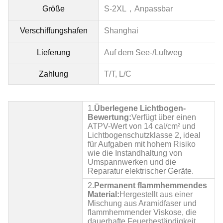
Größe
S-2XL，
Anpassbar
Verschiffungshafen
Shanghai
Lieferung
Auf dem See-/Luftweg
Zahlung
T/T, L/C
1.
Überlegene Lichtbogen-
Bewertung:
Verfügt über einen
ATPV-Wert von 14 cal/cm² und
Lichtbogenschutzklasse 2, ideal
für Aufgaben mit hohem Risiko
wie die Instandhaltung von
Umspannwerken und die
Reparatur elektrischer Geräte.
2.
Permanent flammhemmendes
Material:
Hergestellt aus einer
Mischung aus Aramidfaser und
flammhemmender Viskose, die
dauerhafte Feuerbeständigkeit