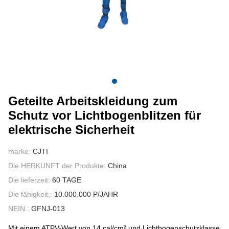
KONTAKTIERE UNS
VIDEOS
Geteilte Arbeitskleidung zum
Schutz vor Lichtbogenblitzen für
elektrische Sicherheit
marke:
CJTI
Die HERKUNFT der Produkte:
China
Die lieferzeit:
60 TAGE
Die fähigkeit,:
10.000.000 P/JAHR
NEIN.:
GFNJ-013
Mit einem ATPV-Wert von 14 cal/cm² und Lichtbogenschutzklasse