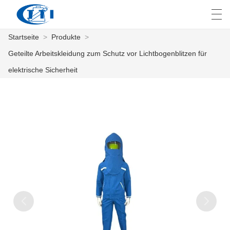
Startseite
>
Produkte
>
العربية
česky
Deutsch
English
E
Geteilte Arbeitskleidung zum Schutz vor Lichtbogenblitzen für
elektrische Sicherheit
STARTSEITE
PRODUKTE
ANPASSUNG
ÜBER UNS
NACHRICHTEN
INDUSTRIE