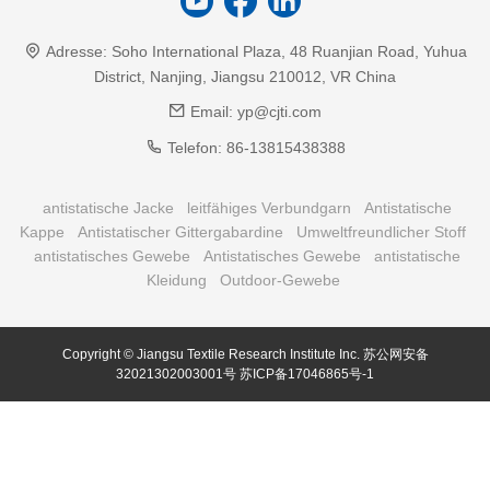
Adresse:
Soho International Plaza, 48 Ruanjian Road, Yuhua
District, Nanjing, Jiangsu 210012, VR China
Email:
yp@cjti.com
Telefon:
86-13815438388
antistatische Jacke
leitfähiges Verbundgarn
Antistatische
Kappe
Antistatischer Gittergabardine
Umweltfreundlicher Stoff
antistatisches Gewebe
Antistatisches Gewebe
antistatische
Kleidung
Outdoor-Gewebe
Copyright © Jiangsu Textile Research Institute Inc.
苏公网安备
32021302003001号
苏ICP备17046865号-1