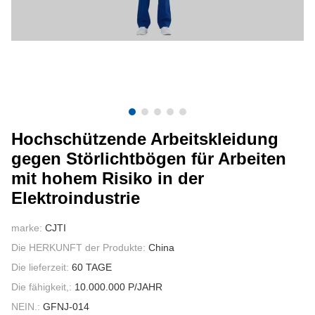
KONTAKTIERE UNS
VIDEOS
Hochschützende Arbeitskleidung
gegen Störlichtbögen für Arbeiten
mit hohem Risiko in der
Elektroindustrie
marke:
CJTI
Die HERKUNFT der Produkte:
China
Die lieferzeit:
60 TAGE
Die fähigkeit,:
10.000.000 P/JAHR
NEIN.:
GFNJ-014