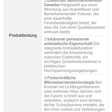
2.
Dauerhaft flammhemmendes
Gewebe:
Hergestellt aus einer
Mischung aus Aramidfaser und
flammhemmender Viskose, die
eine dauerhafte
Feuerbeständigkeit bietet, die
über die Zeit ohne Qualitätsverlust
wirksam bleibt.
Produktleistung
3.
Inhärente permanente
antistatische Eigenschaft:
Die
integrierte Antistatikfunktion
verhindert die Ansammlung
statischer Elektrizität, ein
wichtiges Sicherheitsmerkmal in
elektrischen
Hochspannungsumgebungen.
4.
Fortschrittliche
Wärmebarrieretechnologie:
Bei
Kontakt mit Lichtbogenflammen
oder extremer Hitze dehnen sich
die Fasern schnell aus und
verkohlen, wodurch eine dickere,
dichte Schutzbarriere entsteht, die
die Hitze isoliert und Verletzungen