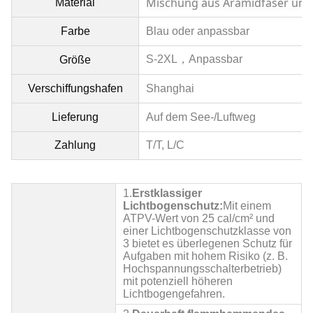
Mischung aus Aramidfaser un
Material
Farbe
Blau oder anpassbar
S-2XL，
Anpassbar
Größe
Verschiffungshafen
Shanghai
Lieferung
Auf dem See-/Luftweg
Zahlung
T/T, L/C
1.
Erstklassiger
Lichtbogenschutz:
Mit einem
ATPV-Wert von 25 cal/cm² und
einer Lichtbogenschutzklasse von
3 bietet es überlegenen Schutz für
Aufgaben mit hohem Risiko (z. B.
Hochspannungsschalterbetrieb)
mit potenziell höheren
Lichtbogengefahren.