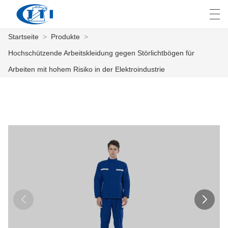
Startseite
>
Produkte
>
العربية
česky
Deutsch
English
E
Hochschützende Arbeitskleidung gegen Störlichtbögen für
Arbeiten mit hohem Risiko in der Elektroindustrie
STARTSEITE
PRODUKTE
ANPASSUNG
ÜBER UNS
NACHRICHTEN
INDUSTRIE